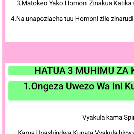
3.Matokeo Yako Homoni Zinakua Katika 
4.Na unapoziacha tuu Homoni zile zinarudi
HATUA 3 MUHIMU ZA
1.Ongeza Uwezo Wa Ini 
Vyakula kama Spin
Kama Unashindwa Kupata Vyakula hivyo 