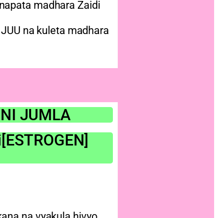
napata madhara Zaidi
A JUU na kuleta madhara
NI JUMLA
ni[ESTROGEN]
ana na vyakula hivyo