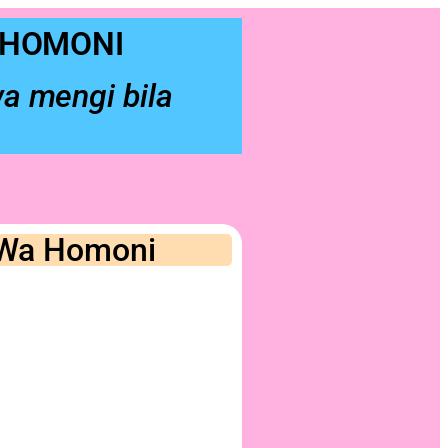
 HOMONI
wa mengi bila
o Wa Homoni