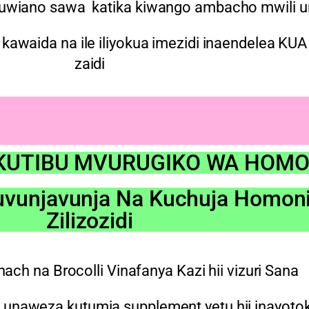
uwiano sawa katika kiwango ambacho mwili u
 kawaida na ile iliyokua imezidi inaendelea KU
zaidi
 KUTIBU MVURUGIKO WA HOMO
Kuvunjavunja Na Kuchuja Homo
Zilizozidi
ach na Brocolli Vinafanya Kazi hii vizuri Sana
unaweza kutumia supplement yetu hii inayotok