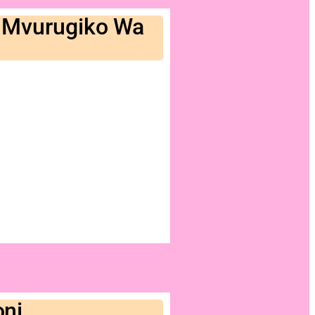
 Mvurugiko Wa
oni