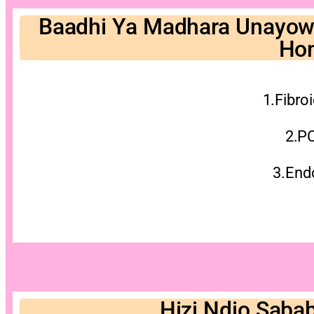
Baadhi Ya Madhara Unayow
Ho
1.Fibro
2.P
3.End
Hizi Ndio Sab