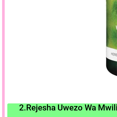
2.Rejesha Uwezo Wa Mwili