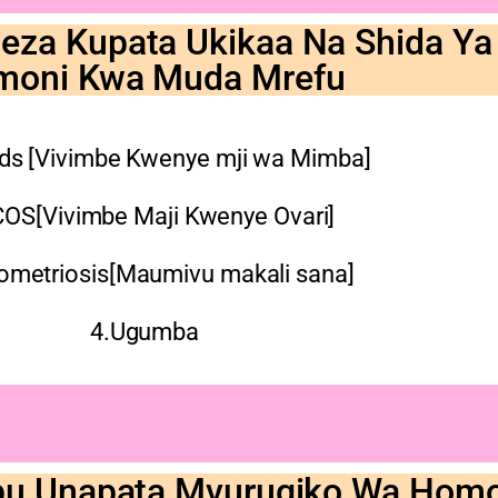
eza Kupata Ukikaa Na Shida Ya
moni Kwa Muda Mrefu
ids [Vivimbe Kwenye mji wa Mimba]
COS[Vivimbe Maji Kwenye Ovari]
ometriosis[Maumivu makali sana]
4.Ugumba
abu Unapata Mvurugiko Wa Hom