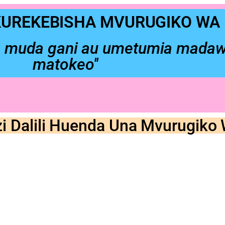
 KUREKEBISHA MVURUGIKO WA
lina muda gani au umetumia mada
matokeo''
i Dalili Huenda Una Mvurugik